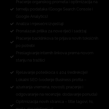
Praćenje organskog prometa i optimizacija na
temelju podataka (Googe Search Console i
Google Analytics)
Analiza i mjesečni izvještaji
Pronalazak prilika za nove riječi i sadržaj
Praćenje backlinkova te prijava novih toksičnih
po potrebi
Preslagivanje internih linkova prema novom
stanju na tražilici
Rješavanje poteškoća s 404 (redirekcije)
Lokalni SEO (vođenje Business profila –
ažuriranja vremena, novosti, praćenje i
odgovaranje na recenzije, dodavanje ponuda)
Opitmizacija novih stranica – title tagovi, h1,
meta-descriptioni i sl.