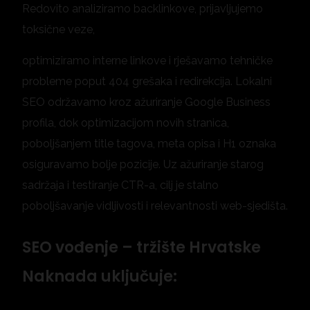
Redovito analiziramo backlinkove, prijavljujemo
toksične veze,
optimiziramo interne linkove i rješavamo tehničke
probleme poput 404 grešaka i redirekcija. Lokalni
SEO održavamo kroz ažuriranje Google Business
profila, dok optimizacijom novih stranica,
poboljšanjem title tagova, meta opisa i H1 oznaka
osiguravamo bolje pozicije. Uz ažuriranje starog
sadržaja i testiranje CTR-a, cilj je stalno
poboljšavanje vidljivosti i relevantnosti web-sjedišta.
SEO vođenje – tržište Hrvatske
Naknada uključuje: