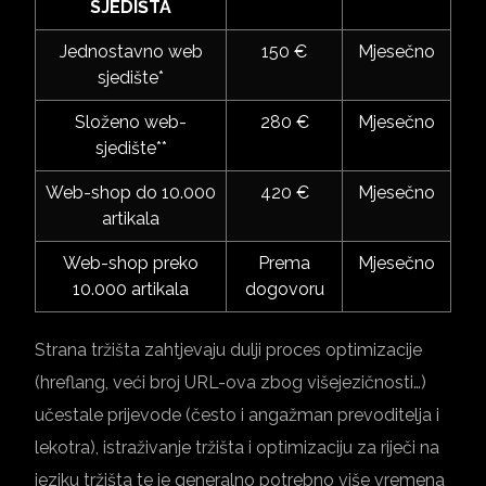
SJEDIŠTA
Jednostavno web
150 €
Mjesečno
sjedište*
Složeno web-
280 €
Mjesečno
sjedište**
Web-shop do 10.000
420 €
Mjesečno
artikala
Web-shop preko
Prema
Mjesečno
10.000 artikala
dogovoru
Strana tržišta zahtjevaju dulji proces optimizacije
(hreflang, veći broj URL-ova zbog višejezičnosti…)
učestale prijevode (često i angažman prevoditelja i
lekotra), istraživanje tržišta i optimizaciju za riječi na
jeziku tržišta te je generalno potrebno više vremena