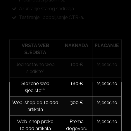
Ažuriranje starog sadržaja
Testiranje i poboljšanje CTR-a.
VRSTA WEB
NAKNADA
PLAĆANJE
SJEDIŠTA
Jednostavno web
100 €
Mjesečno
sjedište*
Složeno web
180 €
Mjesečno
sjedište***
Web-shop do 10.000
300 €
Mjesečno
artikala
Web-shop preko
Prema
Mjesečno
10.000 artikala
dogovoru