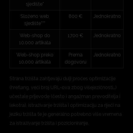
sjedište*
Složeno web
800 €
Jednokratno
sjedište***
Web-shop do
1700 €
Jednokratno
10.000 artikala
Web-shop preko
Prema
Jednokratno
10.000 artikala
dogovoru
Strana tržišta zahtjevaju dulji proces optimizacije
(hreflang, veći broj URL-ova zbog višejezičnosti…)
učestale prijevode (često i angažman prevoditelja i
lekotra), istraživanje tržišta i optimizaciju za riječi na
jeziku tržišta te je generalno potrebno više vremena
za istraživanje tržišta i pozicioniranje.